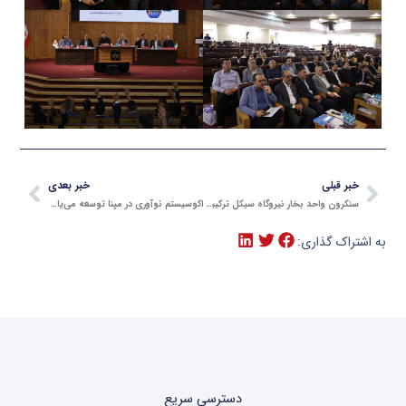
قبلی
بعدی
خبر قبلی
خبر بعدی
سنکرون واحد بخار نیروگاه سیکل ترکیبی رودشور؛ تلاش متخصصان مپنا در دمای طاقت‌فرسا و شرایط سخت ۱۲ روزه کشور
اکوسیستم نوآوری در مپنا توسعه می‌یابد؛ افتتاح مپنا دیجیتال و اعطای مجوز فعالیت صندوق CVC گروه مپنا
به اشتراک گذاری:
دسترسی سریع