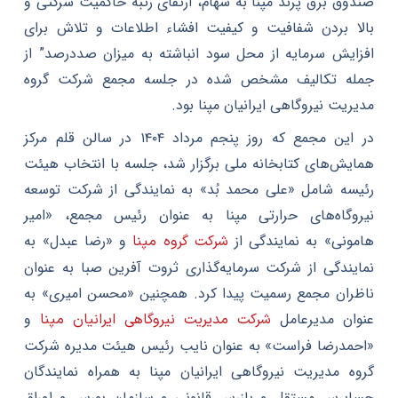
صندوق برق پرند مپنا به سهام، ارتقای رتبه حاکمیت شرکتی و
بالا بردن شفافیت و کیفیت افشاء اطلاعات و تلاش برای
افزایش سرمایه از محل سود انباشته به میزان صددرصد” از
جمله تکالیف مشخص شده در جلسه مجمع شرکت گروه
مدیریت نیروگاهی ایرانیان مپنا بود.
در این مجمع که روز پنجم مرداد ۱۴۰۴ در سالن قلم مرکز
همایش‌های کتابخانه ملی برگزار ‌شد، جلسه با انتخاب هیئت
رئیسه شامل «علی محمد بُد» به نمایندگی از شرکت توسعه
نیروگاه‌های حرارتی مپنا به عنوان رئیس مجمع، «امیر
هامونی» به نمایندگی از
و «رضا عبدل» به
شرکت گروه مپنا
نمایندگی از شرکت سرمایه‌گذاری ثروت آفرین صبا به عنوان
ناظران مجمع رسمیت پیدا کرد. همچنین «محسن امیری» به
عنوان مدیرعامل
و
شرکت مدیریت نیروگاهی ایرانیان مپنا
«احمدرضا فراست» به عنوان نایب رئیس هیئت مدیره شرکت
گروه مدیریت نیروگاهی ایرانیان مپنا به همراه نمایندگان
حسابرس مستقل و بازرس قانونی و سازمان بورس و اوراق