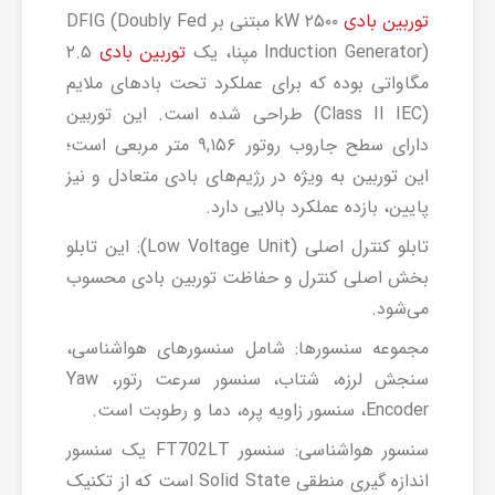
۲۵۰۰ kW مبتنی بر DFIG (Doubly Fed
توربین بادی
Induction Generator) مپنا، یک
۲.۵
توربین بادی
مگاواتی بوده که برای عملکرد تحت بادهای ملایم
(Class II IEC) طراحی شده است. این توربین
دارای سطح جاروب روتور ۹,۱۵۶ متر مربعی است؛
این توربین به ویژه در رژیم‌های بادی متعادل و نیز
پایین، بازده عملکرد بالایی دارد.
تابلو کنترل اصلی (Low Voltage Unit): این تابلو
بخش اصلی کنترل و حفاظت توربین بادی محسوب
می‌شود.
مجموعه سنسورها: شامل سنسورهای هواشناسی،
سنجش لرزه، شتاب، سنسور سرعت رتور، Yaw
Encoder، سنسور زاویه پره، دما و رطوبت است.
سنسور هواشناسی: سنسور FT702LT یک سنسور
اندازه گیری منطقی Solid State است که از تکنیک