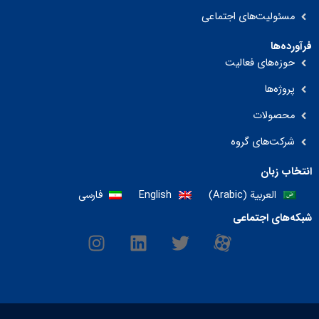
مسئولیت‌های اجتماعی
فرآورده‌ها
حوزه‌های فعالیت
پروژه‌ها
محصولات
شرکت‌های گروه
انتخاب زبان
العربية
(
Arabic
)
English
فارسی
شبکه‌های اجتماعی
I
L
T
M
n
i
w
-
s
n
i
i
t
k
t
c
a
e
t
o