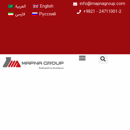
Перейти
info@mapnagroup.com
العربية
English
к
+9821 - 24711001-2
فارسی
Русский
содержимому