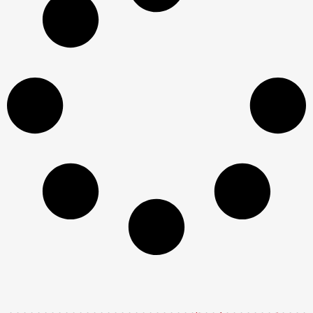
توسعۀ فاز ۱۴ میدان گازی پارس جنوبی