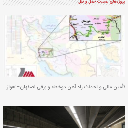
توسعۀ فاز ۱۳ میدان گازی پارس جنوبی
تامین و ساخت توربوکمپرسورهای فازهای ۲۴-۲۲ پارس جنوبی