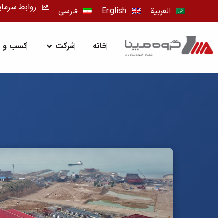
رش
روابط سرمای
العربية
English
فارسی
ه
حتوا
باز کردن شرک
خانه
شرکت
کسب و کا