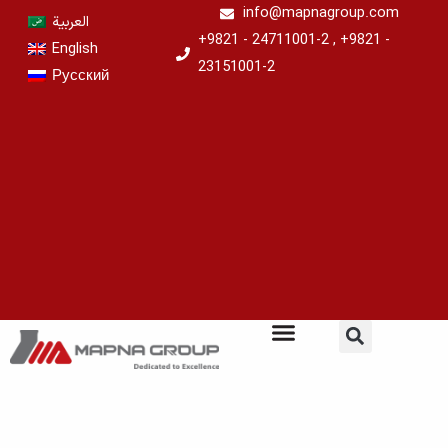
Перейти
info@mapnagroup.com
العربية
к
+9821 - 24711001-2 , +9821 -
English
содержимому
23151001-2
Русский