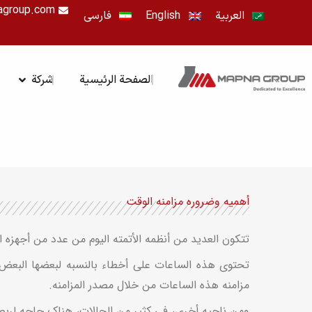
خطي
agroup.com
العربية
English
فارسی
لى
لمحتوى
OPEN شرك
الصفحة الرئيسية
شركة
أهمیه وضروره مزامنه الوقت
تتکون العدید من أنظمه الأتمته الیوم من عدد من أجهزه الکمبیوتر وأجهزه التحکم وأجهزه PLC. 
تحتوی هذه الساعات على أخطاء بالنسبه لبعضها البعض، و
مزامنه هذه الساعات من خلال مصدر المزامنه.
ومن ناحیه أخرى، فی کثیر من الحالات، هناک حاجه لربط ع