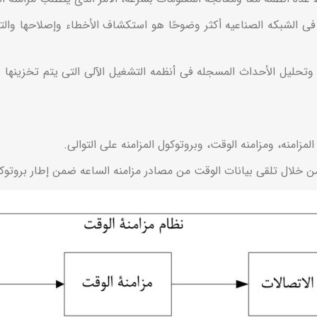
ت فی الشبکه الصناعیه أکثر وضوحًا هو استکشاف الأخطاء وإصلاحها و
حلیل الأحداث المسجله فی أنظمه التشغیل الآلی التی یتم تخزینها 
مزامنه، ومزامنه الوقت، وبروتوکول المزامنه على التوالی.
 من خلال تلقی بیانات الوقت من مصادر مزامنه الساعه ضمن إطار بروتوکو