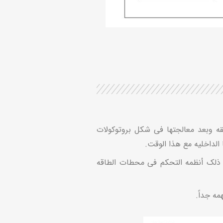
لعالمی (GPS)، یحصل MAPCLOCK-MP على معلومات زمنیه دقیقه وبعد معالجتها فی شکل بروتوکولات
الداخلیه مع هذا الوقت.
دد کبیر من الأنظمه بما فی ذلک أنظمه التحکم فی محطات الطاقه