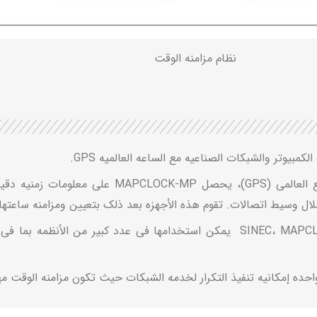
نظام مزامنه الوقت
من خلال الاتصال بالأقمار الصناعیه لنظام تحدید المواقع ا
ال وسیط اتصالات. تقوم هذه الأجهزه بعد ذلک بتعیین ومزامنه ساعتها 
نظرًا لدعم البروتوکولات مثل NTP وDCF77 وSINEC، MAPCLOCK-MP یمکن استخدامها فی ع