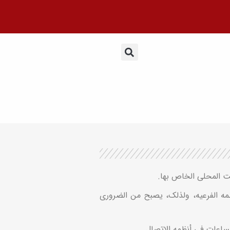
ظمه الفرعیه، ولذلک، یصبح من الضروری
لساعات فی أنظمه الاتصال.