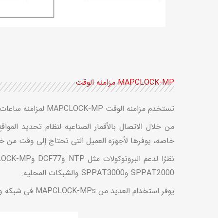
MAPCLOCK-MP مزامنه الوقت
تستخدم مزامنه الوقت MAPCLOCK-MP لمزامنه ساعات الکمبیوتر والشبکات الصناعیه مع الساعه العالمیه GPS.
خاصه، یوفرها لأجهزه العمیل التی تحتاج إلى وقت من خل
SPPAT2000 وSPPAT3000 والشبکات المحلیه.
یوفر استخدام العدید من MAPCLOCK-MPs فی شبکه واحده إمکانیه تنفیذ التکرار لخدمه الشبکات حیث تکون مزامنه الوقت مهمه جداً.