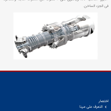
فی الجزء الساخن.
اختصار
التعرف على مپنا