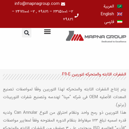
خطي
info@mapnagroup.com
العربية
لى
۲– ۲۳۱۵۱۰۰۱ – ۹۸۲۱+ , ۲– ۲۴۷۱۱۰۰۱ –
English
لمحتوى
۹۸۲۱+
فارسی
الشفرات الثابته والمتحرکه لتوربین F9-E
یتم إنتاج الشفرات الثابته والمتحرکه لهذا التوربین وفقًا لمواصفات تصنیع
المعدات الأصلیه OEM فی شرکه “مپنا” لهندسه وتصنیع شفرات التوربینات
(برتو).
هذا التوربین ذو رمح واحد ونظام احتراق من النوع Can Annular ولدیه
قدره اسمیه تبلغ ۱۲۳ میغاواط بنظام الدوره المفتوحه وفقاً لمعاییر مواصفات
“الأیزو” العالمیه ISO ویحتوی على ۳ صفوف من الشفرات الثابته والمتحرکه