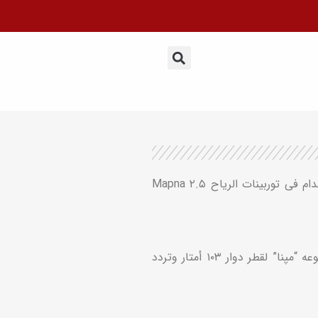
علبه التروس لتوربینات الریاح مودیل PS3 VF ۱۴۶ هی علبه تروس تعمل بالطاقه الشمسیه یتم إنتاجها فی شرکه “توغا” للاستخدام فی توربینات الریاح Mapna ۲.۵
تتکون علبه التروس PS3 VF ۱۴۶ من ثلاث مراحل، اثنتان منها شمسیه والثالثه حلزونیه، وتستخدم فی توربینات FL2500 لمجموعه “مپنا” لقطر دوار ۱۰۳ أمتار وتردد