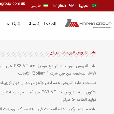
خطي
agroup.com
العربية
English
فارسی
لى
لمحتوى
OPEN شرك
الصفحة الرئيسية
شركة
علبه التروس لتوربینات الریاح
MW، المرخصه من قبل شرکه ” Zollern” الألمانیه.
تستخدم علبه التروس هذه لنقل وتحویل دوران دوار توربینات ا
تولید الطاقه ۵۰ هرتز.
عاده ما یتم ترکیب هذه المعدات فی غرفه محرک توربینات ال