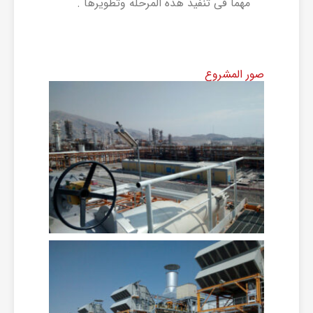
مهما فی تنفیذ هذه المرحله وتطویرها .
صور المشروع