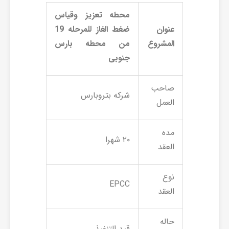
محطه تعزیز وقیاس
عنوان
ضغط الغاز للمرحله
19
المشروع
من محطه بارس
جنوبی
صاحب
شرکه بتروبارس
العمل
مده
۲۰ شهرا
العقد
نوع
EPCC
العقد
حاله
قید التنفیذ