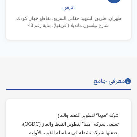
آدرس
طهران، طريق الشهيد حقاني السريع، تقاطع جهان كودك،
شارع نيلسون مانديلا (أفريقيا)، بنایة رقم 43
معرفی جامع
شرکه “مپنا” لتطویر النفط والغاز
تسعى شرکه “مپنا” لتطویر النفط والغاز (OGDC)،
بصفتها شرکه نشطه فی سلسله القیمه الأولیه