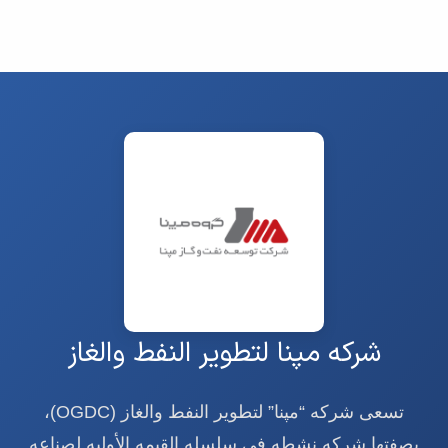
شرکه مپنا لتطویر النفط والغاز
تسعى شرکه “مپنا” لتطویر النفط والغاز (OGDC)،
بصفتها شرکه نشطه فی سلسله القیمه الأولیه لصناعه