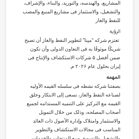
المشاریع، والهندسه، والتورید، والبناء، والإشراف،
والتشغیل، والاستثمار فی مشاریع المنبع والمصب
للنفط والغاز
الرؤیه
تعتزم شرکه “مپنا” لتطویر النفط والغاز أن تصبح
شریکًا موثوقًا به فی التعاون الدولی وأن تکون
ضمن أفضل ۵ شرکات الاستکشاف والإنتاج فی
إیران بحلول عام ۲۰۲۶ م.
المهمه
بصفتنا شرکه نشطه فی سلسله القیمه الأولیه
لصناعه النفط والغاز، نسعى إلى الابتکار وخلق
القیمه مع الترکیز على التنمیه المستدامه لجمیع
أصحاب المصلحه، وذلک من خلال التمویل
والاستثمار وامتلاک وإداره الأصول ذات العائد
المناسب فی مجالات الاستکشاف والتطویر
والتشغیل والتسویق وبیع المنتجات والخدمات.