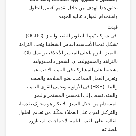
نحقق هذا الهدف من خلال تقدیم أفضل الحلول
واستخدام الموارد عالیه الجوده.
قیمنا
فی شرکه “مپنا” لتطویر النفط والغاز (OGDC)
تشکل قیمنا الأساسیه أساس أنشطتنا وتحدد التزامنا
بالتمیز. نلتزم بأعلى المعاییر الأخلاقیه ونعمل دائمًا
بالنزاهه والمسؤولیه. إن الشعور بالمسؤولیه
یشجعنا على المشارکه فی التنمیه الاجتماعیه
وتعزیز العمل الجماعی. نضع السلامه والصحه
والبیئه (HSE) فی الأولویه ونحمی القوى العامله
والبیئه. نسعى إلى التحسین المستمر والنمو
المستدام من خلال التمیز. الابتکار هو محرک تقدمنا،
والترکیز القوی على العملاء یمکّننا من تقدیم الحلول
القائمه على القیمه لتلبیه الاحتیاجات المتطوره
للصناعه.