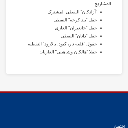
المشاریع
“آزادکان” النفطی المشترک
حقل “بند کرخه” النفطی
حقل “خانغیران” الغازی
حقل “دانان” النفطی
حقول “قلعه نار، کبود، بالارود” النفطیه
حقلا “هالکان وشاهینی” الغازیان
اختصار