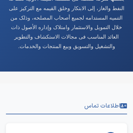
النفط والغاز، إلى الابتکار وخلق القیمه مع الترکیز على
التنمیه المستدامه لجمیع أصحاب المصلحه، وذلک من
خلال التمویل والاستثمار وامتلاک وإداره الأصول ذات
العائد المناسب فی مجالات الاستکشاف والتطویر
والتشغیل والتسویق وبیع المنتجات والخدمات.
اطلاعات تماس