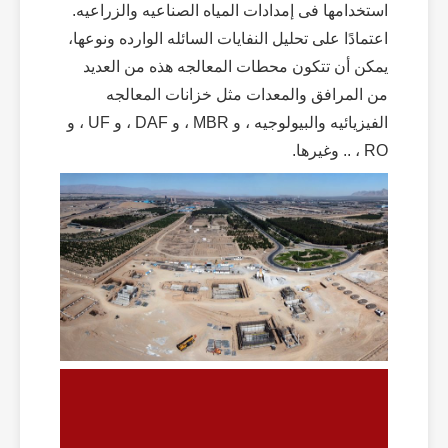
استخدامها فی إمدادات المیاه الصناعیه والزراعیه.
اعتمادًا على تحلیل النفایات السائله الوارده ونوعها،
یمکن أن تتکون محطات المعالجه هذه من العدید
من المرافق والمعدات مثل خزانات المعالجه
الفیزیائیه والبیولوجیه ، و MBR ، و DAF ، و UF ، و
RO ، .. وغیرها.