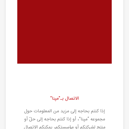
الاتصال بـ"مپنا"
إذا کنتم بحاجه إلى مزید من المعلومات حول
مجموعه “مپنا”، أو إذا کنتم بحاجه إلى حلّ أو
منتج لشرکتکم أو مؤسستکم، یمکنکم الاتصال