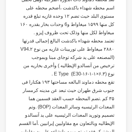
اسم محطه شهداء باکدشت ،أضخم محطه علی
مستوی البلد حیث تضم ۱۲ وحده غازیه تبلغ قدره
کل منها ۱۵۹۹ میغاواط و6 وحدات بخار بقدره ۱۶۰
میغاواط لکل منها وذلک تحت ظروف إیزو .
تعتمد محطه شهداء باکدشت البالغ إجمالی قدرتها
۲۸۸۰ میغاواط علی توربینات غازیه من نوع V94.۲
(المصنعه علی ید شرکه توجای مبنا وبموجب
ترخیص من آنسالدو الإیطالیه ) وأخری بخاریه من
نوع (E Type (E30-۱۶-۱-۱×۶.۳ .
تقع محطه دماوند البالغه مساحتها ۱۹۳ هکتارا فی
جنوب شرق طهران حیث تبعد عن مدینه کرمسار
۳۵ کم .تضم المحطه حسب العقد قسمین هما
المعدات الرئیسیه وسائر المعدات (BOP) .وتم
تصمیم وتورید المعدات الرئیسیه علی ید آنسالدو
الإیطالیه وبالتعاون مع مقاولیین إیرانیین .أما القسم
المشترک فقد تم تصمیمه وإنشاءه علی ید مقاولین