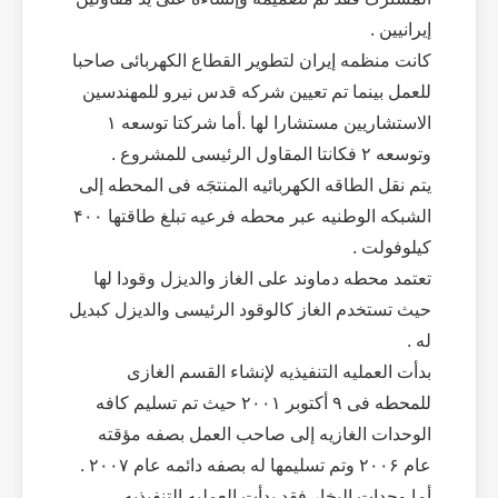
إیرانیین .
کانت منظمه إیران لتطویر القطاع الکهربائی صاحبا
للعمل بینما تم تعیین شرکه قدس نیرو للمهندسین
الاستشاریین مستشارا لها .أما شرکتا توسعه ۱
وتوسعه ۲ فکانتا المقاول الرئیسی للمشروع .
یتم نقل الطاقه الکهربائیه المنتجَه فی المحطه إلی
الشبکه الوطنیه عبر محطه فرعیه تبلغ طاقتها ۴۰۰
کیلوفولت .
تعتمد محطه دماوند علی الغاز والدیزل وقودا لها
حیث تستخدم الغاز کالوقود الرئیسی والدیزل کبدیل
له .
بدأت العملیه التنفیذیه لإنشاء القسم الغازی
للمحطه فی ۹ أکتوبر ۲۰۰۱ حیث تم تسلیم کافه
الوحدات الغازیه إلی صاحب العمل بصفه مؤقته
عام ۲۰۰۶ وتم تسلیمها له بصفه دائمه عام ۲۰۰۷ .
أما وحدات البخار فقد بدأت العملیه التنفیذیه