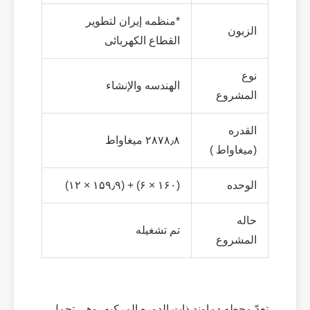
*منظمه إیران لتطویر
الزبون
القطاع الکهربائی
نوع
الهندسه والإنشاء
المشروع
القدره
۲۸۷۸٫۸ میغاواط
(میغاواط )
الوحده
(۱۶۰ × ۶) + (۱۵۹٫۹ × ۱۲)
حاله
تم تشغیله
المشروع
تعدّ محطه دماوند ذات الدوره المرکبه ،وهی تحمل