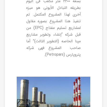
بسعه ۲۲۰۰ متر مکعب فی الیوم
بطریقه التبادل الأیونی هو میزه
أخرى لهذا المشروع المکتمل. تم
تنفیذ هذا المشروع بصوره مقاول
لمشاریع تسلیم مفتاح (EPC) من
قبل شرکه “إنشاء وتطویر مشاریع
مپنا الخاصه (التطویر الثالث)” أما
صاحب المشروع فهی شرکه
پتروپارس (Petropars).