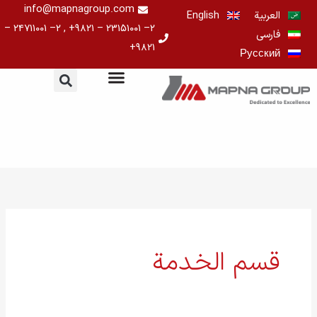
خطي
info@mapnagroup.com
العربية
English
لى
۲– ۲۳۱۵۱۰۰۱ – ۹۸۲۱+ , ۲– ۲۴۷۱۱۰۰۱ –
فارسی
لمحتوى
۹۸۲۱+
Русский
البحث
عن:
قسم الخدمة