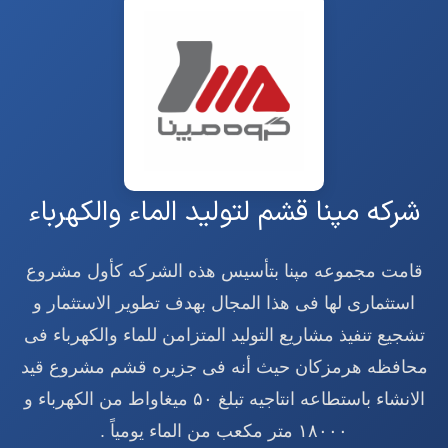
شرکه مپنا قشم لتولید الماء والکهرباء
قامت مجموعه مپنا بتأسیس هذه الشرکه کأول مشروع
استثماری لها فی هذا المجال بهدف تطویر الاستثمار و
تشجیع تنفیذ مشاریع التولید المتزامن للماء والکهرباء فی
محافظه هرمزکان حیث أنه فی جزیره قشم مشروع قید
الانشاء باستطاعه انتاجیه تبلغ ۵۰ میغاواط من الکهرباء و
۱۸۰۰۰ متر مکعب من الماء یومیاً .