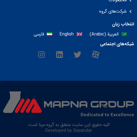
محصولات
شرکت‌های گروه
انتخاب زبان
العربية
(
Arabic
)
English
فارسی
شبکه‌های اجتماعی
I
L
T
M
n
i
w
-
s
n
i
i
t
k
t
c
a
e
t
o
g
d
e
n
r
i
r
-
a
n
a
m
p
a
r
کلیه حقوق این سایت متعلق به گروه مپنا است.
Developed by Sepandar
a