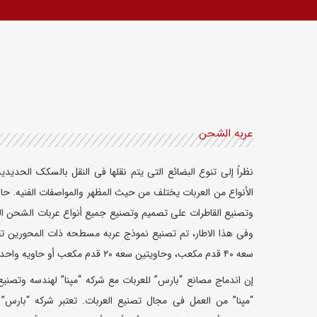
عربه الشحن
نظراً إلى تنوع البضائع التی یتم نقلها فی النقل بالسکک الحدی
الأنواع من العربات یختلف من حیث المظهر والمواصفات الفنیه. حالیً
وتصنیع القاطرات على تصمیم وتصنیع جمیع أنواع عربات الشحن التی
وفی هذا الاطار، تم تصنیع نموذج عربه مسطحه ذات المحورین ت
سعه ۴۰ قدم مکعب، وحاویتین سعه ۲۰ قدم مکعب أو حاویه واحده سعه ۲۰ قدم مکعب.
إن اندماج مصانع “بارس” للعربات مع شرکه “مپنا” لهندسه وتصنیع
“مپنا” من العمل فی مجال تصنیع العربات. تعتبر شرکه “بارس” 