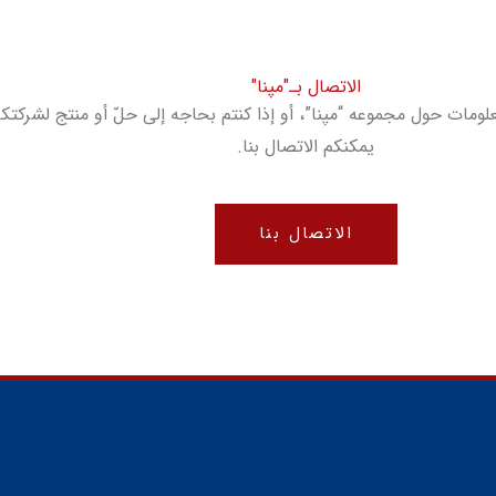
الاتصال بـ"مپنا"
علومات حول مجموعه “مپنا”، أو إذا کنتم بحاجه إلى حلّ أو منتج لشرکت
یمکنکم الاتصال بنا.
الاتصال بنا