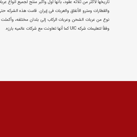
تاریخها لأکثر من ثلاثه عقود، بأنها أول وأکبر منتج لجمیع أنواع عر
نوع من عربات الشحن وعربات الرکاب إلى بلدان مختلفه، وأکملت إ
وفقاً لتعلیمات شرکه UIC کما أنها تعاونت مع شرکات عالمیه بارزه.