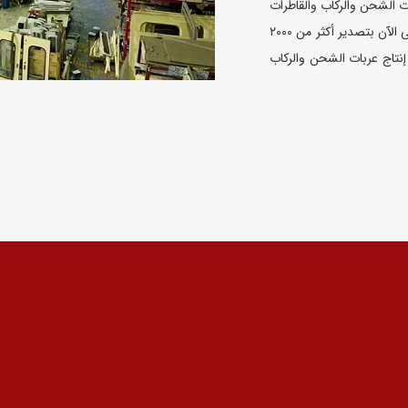
بات الشحن والرکاب والقاطرات
والقطارات ومترو الأنفاق والعربات فی إیران. قامت هذه الشرکه حتى الآن بتصدیر أکثر من ۲۰۰۰
نتاج عربات الشحن والرکاب