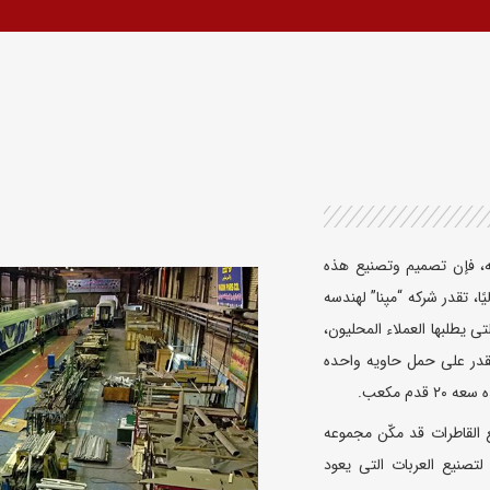
دیه، فإن تصمیم وتصنیع هذه
ا، تقدر شرکه “مپنا” لهندسه
 یطلبها العملاء المحلیون،
قدر على حمل حاویه واحده
 القاطرات قد مکّن مجموعه
لتصنیع العربات التی یعود