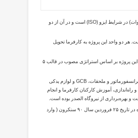
پروژه نیروگاه گازی الصدر که در کشور عراق جای دارد شامل دو واحد گازی به ظرفیت ۱۶۲ مگاوات (مجموعاً ۳۲۴ مگاوات) در شرایط ایزو (ISO) است و در آن از دو
هر دو واحد این پروژه به کارفرما تحویل
همچنین در این پروژه، تحویل تجهیزات اصلی به صورت Ex-Work از سوی کارخانجات گروه مپنا بوده است. از سوی دیگر این پروژه بر اساس استراتژی مصوب در قالب ۵
گروه مپنا در جریان ساخت نیروگاه الصدر، فروش تجهیزات اصلی برای تأمین دو واحد توربین ژنراتورگازی‌ مدل V94.۲، ترانسفورماتور و ملحقات، GCB و لوازم یدکی
 راه‌اندازی، آموزش کارکنان کارفرما و انجام
و بهره‌برداری از نیروگاه الصدر بوده است.
تاریخ تحویل زمین و شروع عملیات اجرایی نیروگاه الصدر توسط گروه مپنا، ۲۹ خرداد ۱۳۸۷ بوده و اولین واحد این نیروگاه در تاریخ ۲۵ فروردین سال ۹۰ سنکرون ( وارد