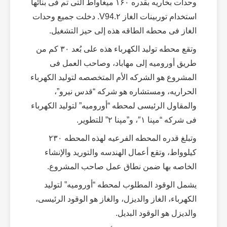
وحدات بخاریه بقدره ۱۶۰ میغاواط التی تم فی بنائها
استخدام توربینات الغاز V94.۲. دخلت جمیع وحدات
الغاز فی محطه الطاقه هذه إلى حیز التشغیل.
وتقع محطه تولید الکهرباء هذه على بُعد ۳۰ کم من
طریق أورومیه إلى مهاباد، وصاحب العمل فی
المشروع هو الشرکه الأم المتخصصه لتولید الکهرباء
الحراریه، ومستشاره هو شرکه “قدس نیرو”،
والمقاول الرئیسی لمحطه “أورومیه” لتولید الکهرباء
فی شرکه “مپنا ۱″، و”مپنا ۲” للتطویر.
وتبلغ قدره المحطه الفرعیه لهذه المحطه ۲۳۰
کیلوواط، وتقع أعمال الهندسه والتورید والإنشاء
الخاصه بها ضمن نطاق عمل صاحب المشروع.
یشمل الوقود المطلوب لمحطه “أورومیه” لتولید
الکهرباء، الغاز والدیزل، والغاز هو الوقود الرئیسی،
والدیزل هو الوقود البدیل.