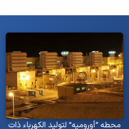
محطه “أورومیه” لتولید الکهرباء ذات