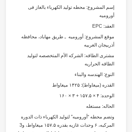
إسم المشروع: محطه تولید الکهرباء بالغاز فی
أورومیه
العقد: EPC
موقع المشروع: أورومیه ـ طریق مهاباد، محافظه
أذربیجان الغربیه
مشتری الطاقه: الشرکه الأم المتخصصه لتولید
الطاقه الحراریه
النوع: الهندسه والبناء
القدره (میغاواط): ۱۴۲۵ میغاواط
الوحده: ۴ × ۱۵۷.۵ + ۳ × ۱۶۰
الحاله: مستغله
وتضم محطه “أورومیه” لتولید الکهرباء ذات الدوره
المرکبه، ۶ وحدات غازیه بقدره ۱۵۷.۵ میغاواط، و3