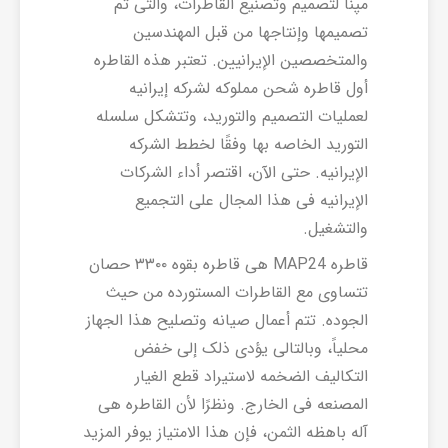
مپنا لتصمیم وتصنیع القاطرات، والتی تم
تصمیمها وإنتاجها من قبل المهندسین
والمتخصصین الإیرانیین. تعتبر هذه القاطره
أول قاطره شحن مملوکه لشرکه إیرانیه
لعملیات التصمیم والتورید، وتتشکل سلسله
التورید الخاصه بها وفقًا لخطط الشرکه
الإیرانیه. حتى الآن، اقتصر أداء الشرکات
الإیرانیه فی هذا المجال على التجمیع
والتشغیل.
قاطره MAP24 هی قاطره بقوه ۳۳۰۰ حصان
تتساوى مع القاطرات المستورده من حیث
الجوده. تتم أعمال صیانه وتصلیح هذا الجهاز
محلیاً، وبالتالی یؤدی ذلک إلى خفض
التکالیف الضخمه لاستیراد قطع الغیار
المصنعه فی الخارج. ونظرًا لأن القاطره هی
آله باهظه الثمن، فإن هذا الامتیاز یوفر المزید