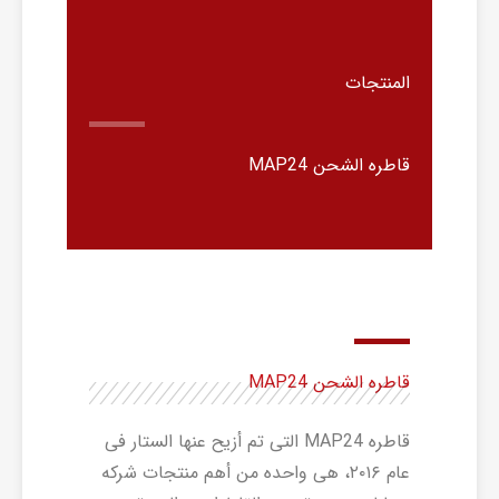
المنتجات
قاطره الشحن MAP24
قاطره الشحن MAP24
قاطره MAP24 التی تم أزیح عنها الستار فی
عام ۲۰۱۶، هی واحده من أهم منتجات شرکه