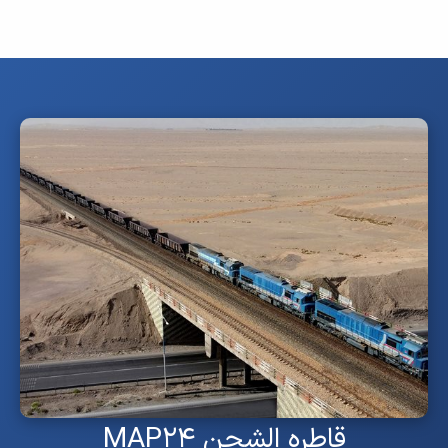
قاطره الشحن MAP۲۴