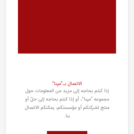
الاتصال بـ"مپنا"
إذا کنتم بحاجه إلى مزید من المعلومات حول
مجموعه “مپنا”، أو إذا کنتم بحاجه إلى حلّ أو
منتج لشرکتکم أو مؤسستکم، یمکنکم الاتصال
بنا.