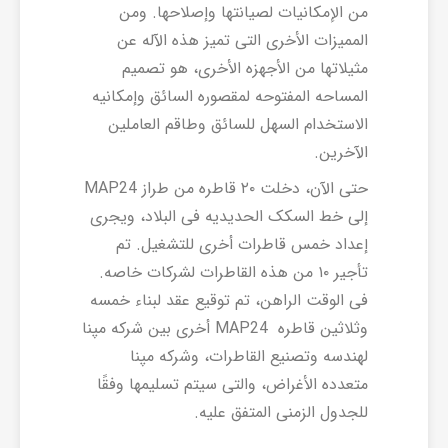
من الإمکانیات لصیانتها وإصلاحها. ومن
الممیزات الأخرى التی تمیز هذه الآله عن
مثیلاتها من الأجهزه الأخرى، هو تصمیم
المساحه المفتوحه لمقصوره السائق وإمکانیه
الاستخدام السهل للسائق وطاقم العاملین
الآخرین.
حتى الآن، دخلت ۲۰ قاطره من طراز MAP24
إلى خط السکک الحدیدیه فی البلاد، ویجری
إعداد خمس قاطرات أخرى للتشغیل. تم
تأجیر ۱۰ من هذه القاطرات لشرکات خاصه.
فی الوقت الراهن، تم توقیع عقد لبناء خمسه
وثلاثین قاطره MAP24 أخرى بین شرکه مپنا
لهندسه وتصنیع القاطرات، وشرکه مپنا
متعدده الأغراض، والتی سیتم تسلیمها وفقًا
للجدول الزمنی المتفق علیه.