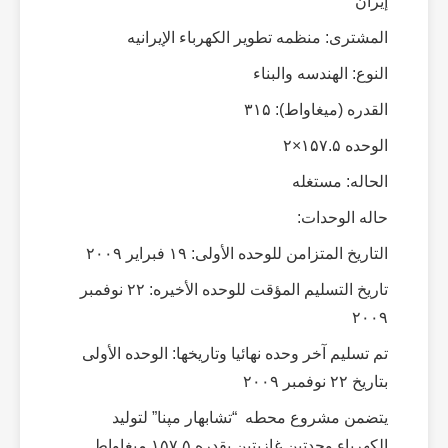
إیران
المشتری: منظمه تطویر الکهرباء الإیرانیه
النوع: الهندسه والبناء
القدره (میغاواط): ۳۱۵
الوحده ۱۵۷.۵×۲
الحاله: مستغله
حاله الوحدات:
التاریخ المتزامن للوحده الأولى: ۱۹ فبرایر ۲۰۰۹
تاریخ التسلیم المؤقت للوحده الأخیره: ۲۲ نوفمبر
۲۰۰۹
تم تسلیم آخر وحده نهائیا وتاریخها: الوحده الأولى
بتاریخ ۲۲ نوفمبر ۲۰۰۹
یتضمن مشروع محطه “تشابهار مپنا” لتولید
الکهرباء وحدتین غازیتین بقدره ۱۵۷.۵ میغاواط