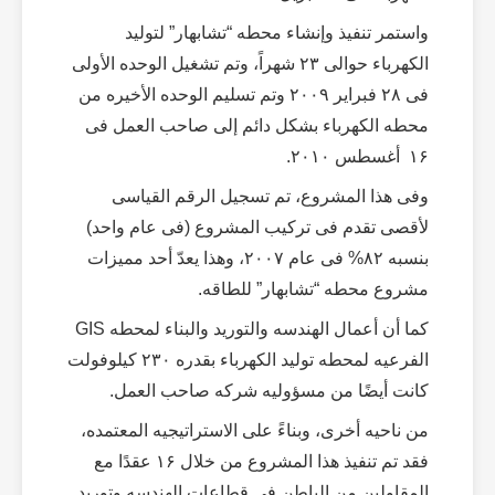
واستمر تنفیذ وإنشاء محطه “تشابهار” لتولید
الکهرباء حوالی ۲۳ شهراً، وتم تشغیل الوحده الأولى
فی ۲۸ فبرایر ۲۰۰۹ وتم تسلیم الوحده الأخیره من
محطه الکهرباء بشکل دائم إلى صاحب العمل فی
۱۶ أغسطس ۲۰۱۰.
وفی هذا المشروع، تم تسجیل الرقم القیاسی
لأقصى تقدم فی ترکیب المشروع (فی عام واحد)
بنسبه ۸۲% فی عام ۲۰۰۷، وهذا یعدّ أحد ممیزات
مشروع محطه “تشابهار” للطاقه.
کما أن أعمال الهندسه والتورید والبناء لمحطه GIS
الفرعیه لمحطه تولید الکهرباء بقدره ۲۳۰ کیلوفولت
کانت أیضًا من مسؤولیه شرکه صاحب العمل.
من ناحیه أخرى، وبناءً على الاستراتیجیه المعتمده،
فقد تم تنفیذ هذا المشروع من خلال ۱۶ عقدًا مع
المقاولین من الباطن فی قطاعات الهندسه وتورید