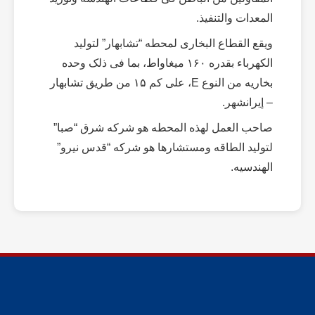
المعدات والتنفیذ.
ویقع القطاع البخاری لمحطه “تشابهار” لتولید
الکهرباء بقدره ۱۶۰ میغاواط، بما فی ذلک وحده
بخاریه من النوع E، على کم ۱۵ من طریق تشابهار
– إیرانشهر.
صاحب العمل لهذه المحطه هو شرکه شرق “صبا”
لتولید الطاقه ومستشارها هو شرکه “قدس نیرو”
الهندسیه.