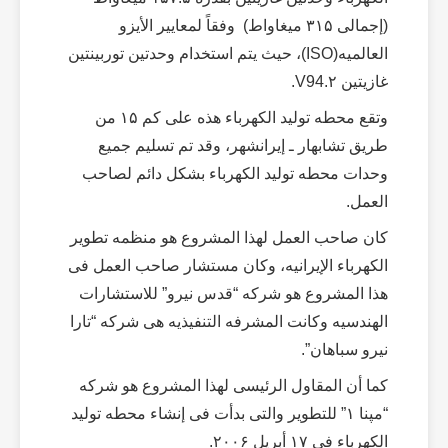
(إجمالی ۳۱۵ میغاواط) وفقاً لمعاییر الأیزو
العالمیه(ISO)، حیث یتم استخدام وحدتین توربینتین
غازیتین V94.۲.
وتقع محطه تولید الکهرباء هذه على کم ۱۵ من
طریق تشابهار ـ إیرانشهر، وقد تم تسلیم جمیع
وحدات محطه تولید الکهرباء بشکل دائم لصاحب
العمل.
کان صاحب العمل لهذا المشروع هو منظمه تطویر
الکهرباء الإیرانیه، وکان مستشار صاحب العمل فی
هذا المشروع هو شرکه “قدس نیرو” للاستشارات
الهندسیه وکانت المشرفه التنفیذیه هی شرکه “تارا
نیرو سباهان”.
کما أن المقاول الرئیسی لهذا المشروع هو شرکه
“مپنا ۱” للتطویر والتی بدأت فی إنشاء محطه تولید
الکهرباء فی ۱۷ أبریل ۲۰۰۶.