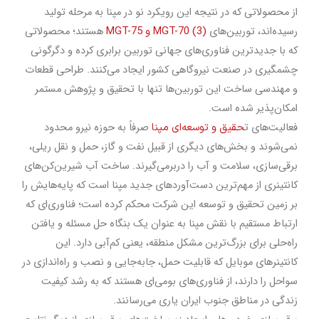
از محصولاتی که در نتیجه این رویکرد نو در مپنا به مرحله تولید
رسیده‌اند، توربین‌های
MGT-70 (3)
و
MGT-75
هستند؛ محصولاتی
که با جدیدترین فناوری‌های
جهانی توربین برابری کرده و دگرگونی
چشمگیری در صنعت نیروگاهی کشور ایجاد می
کنند. طراحی قطعات
و مهندسی ساخت این توربین‌ها تنها با تحقیق و پژوهش مستمر
امکان‌پذیر شده است.
فعالیت‌های ت
حقیق و توسعه‌ای مپنا
صرفاً به حوزه نیرو محدود
نمی‌شوند و بخش‌های دیگری از قبیل نفت و گاز، حمل و نقل ریلی،
برقی‌سازی، سلامت و آب را دربرمی‌گیرند. ساخت آب شیرین
کن
های
کانتینری از مهم
ترین دست
آوردهای جدید مپنا است که پایه‌هایش را
بر زمین تحقیق و توسعه این شرکت محکم کرده است؛ فناوری‌ای که
ارتباط مستقیم با نقش مپنا به عنوان یک بنگاه حل مسئله و یافتن
راه‌حلی برای بزرگ
ترین مشکل منطقه، یعنی کم
آبی دارد. این
کانتینرهای موبایل که قابلیت حمل، جابه‌جایی و نصب و راه‌اندازی در
سواحل را دارند، از فناوری‌های بومی‌ای هستند که به رشد کیفیت
زندگی در مناطق جنوب ایران یاری می‌رسانند.