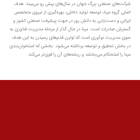
شرکت
های صنعتی بزرگ جهان در سال
های پیش رو می
بیند. هدف
اصلی گروه مپنا، توسعه تولید داخلی، بهره
گیری از نیروی متخصص
ایرانی و دست
یابی به دانش روز در جهت پیشرفت صنعتی کشور و
گسترش صادرات است. مپنا در حال گذار از مرحله مدیریت فناوری به
سوی مدیریت نوآوری است که اولین قدم
های رسیدن به این هدف
در بخش تحقیق و توسعه برداشته می
شود. بخشی که استخوان
بندی
مپنا را استحکام می
بخشد و ریشه
های آن را قوی
تر می
کند.