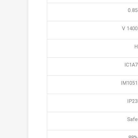
0.85
1400 V
H
IC1A7
IM1051
IP23
Safe
88%