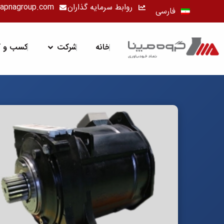
رش
روابط سرمایه گذاران
apnagroup.com
فارسی
ه
حتوا
باز کردن شرک
خانه
شرکت
کسب و کا