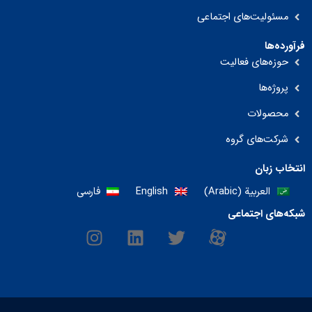
مسئولیت‌های اجتماعی
فرآورده‌ها
حوزه‌های فعالیت
پروژه‌ها
محصولات
شرکت‌های گروه
انتخاب زبان
العربية
(
Arabic
)
English
فارسی
شبکه‌های اجتماعی
I
L
T
M
n
i
w
-
s
n
i
i
t
k
t
c
a
e
t
o