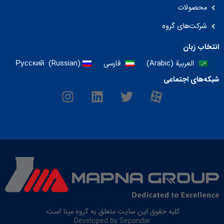
محصولات
شرکت‌های گروه
انتخاب زبان
العربية
(
Arabic
)
فارسی
)
Russian
(
Русский
شبکه‌های اجتماعی
I
L
T
M
n
i
w
-
s
n
i
i
t
k
t
c
a
e
t
o
g
d
e
n
r
i
r
-
a
n
a
m
p
a
r
کلیه حقوق این سایت متعلق به گروه مپنا است.
Developed by Sepandar