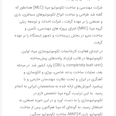
شرکت مهندسی و ساخت لکوموتیو مپنا (MLC) همانطور که
گفته شد طراحی و ساخت انواع لکوموتیوهای مسافری، باری
و صنعتی را بر عهده گرفت.، شرکت احداث و توسعه ریلی
گروه مپنا (MRC) اجرای پروژه های مهندسی، تأمین و
ساخت مترو در بخش زیرساخت و تجهیز ایستگاه را بر عهده
گرفت.
در ابتدای فعالیت کارخانجات لکوموتیوسازی مپنا، اولین
لکوموتیوها در قالب قرارداد واحدهای پیش‌ساخته
(completely built unit یا CBU) وارد کشور شد. در مرحله
بعد، عملیات ساخت بدنه، شاسی، بوژی و اتاق‌سازی و
آهنگری در ایران و تحت نظارت مهندسان خارجی و با
پیشبرد آموزش‌های ارائه ‌شده به متخصصان ایرانی به انجام
رسید. به این ترتیب، گروه مپنا تخصص لازم در
لکوموتیوسازی را به دست آورد و در این حوزه صنعتی به
استقلال رسید، به گونه‌ای که مپنا هم‌اکنون پس از ساخت
لکوموتیو باری MAP24، ساخت لکوموتیو سنگین