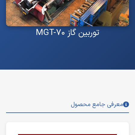
توربین گاز MGT-۷۰
معرفی جامع محصول