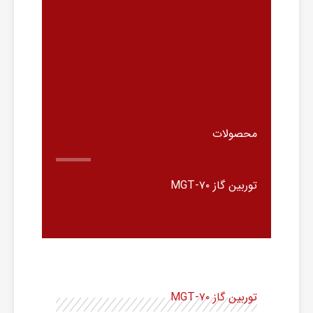
محصولات
توربین گاز MGT-۷۰
توربین گاز MGT-۷۰