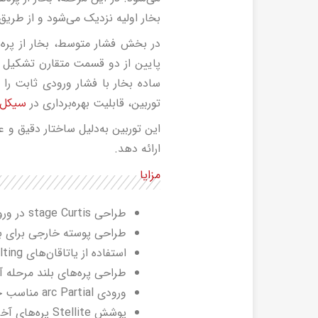
بخار اولیه نزدیک می‌شود و از طریق دو شیر Interceptor به بخش فشار متوسط (
پایین از دو قسمت متقارن تشکیل ش
ساده بخار با فشار ورودی ثابت را
توربین، قابلیت بهره‌برداری در
سیکل 
این توربین به‌دلیل ساختار دقیق و عم
ارائه دهد.
مزایا
طراحی stage Curtis در ورودی توربین HP
طراحی پوسته خارجی برای بخش‌هابIP-HP و P
استفاده از یاتاقان‌های pad Tilting بدون نیاز به روغن Jacking
طراحی پره‌های بلند مرحله 
ورودی arc Partial مناسب جهت عملکرد توربین در فشار ثابت ورودی
پوشش Stellite پره‌های آخرین مرحله، جهت افزایش مقاومت در برابر سایش قطرات آب