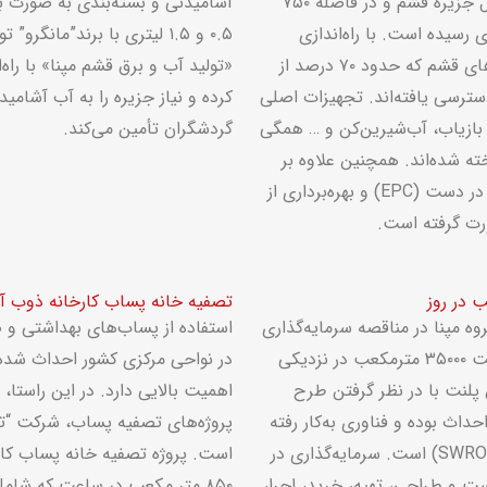
) در شمال جزیرۀ قشم و در فاصله ۷۵۰
آشامیدنی و بسته‌بندی به صورت 
 در سال ۱۳۹۳ به بهره‌برداری رسیده است. با راه‌اندازی
۰.۵ و ۱.۵ لیتری با برند”ما
بخش آب این نیروگاه، برای نخستین ‌بار مردم روستاهای قشم که حدود ۷۰ درصد از
«تولید آب و برق قشم مپنا» با راه‌
ترسی یافته‌اند. تجهیزات اصلی
کرده و نیاز جزیره را به آب آشامی
یلر بازیاب، آب‌شیرین‌کن و … همگی
گردشگران تأمین می‌کند.
ه شده‌اند. همچنین علاوه بر
د در دست
(EPC)
و بهره‌برداری از
رت گرفته است.
تصفیه خانه پساب کارخانه ذوب آ
نده شدن گروه مپنا در مناقصه سرمایه‌گذاری
استفاده از پساب‌های بهداشتی و
که توسط شرکت آب و فاضلاب شروع شده و با ظرفیت ۳۵۰۰۰ مترمکعب در نزدیکی
در نواحی مرکزی کشور احداث شده‌ا
 پلنت با در نظر گرفتن طرح
اهمیت بالایی دارد. در این راستا
روز در حال احداث بوده و فناوری به‌کار رفته
SWRO
) است. سرمایه‌گذاری در
است. پروژه تصفیه خانه پساب کار
ست و طراحی، تهیه، خرید، اجرا،