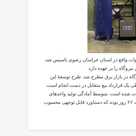
رق توس مپنا” با هدف احداث، توسعه و بهره‌برداری از نیروگاه گازی توس (فردوسی) به ظرفیت ۹۵۴ مگاوات واقع در استان خراسان رضوی تاسیس شد.
م مربوط به فروش برق تولیدی این نیروگاه در بازار برق مطرح شد. طرح توسعۀ این
دف افزایش بهره‌وری و افزایش ظرفیت تولید برق شبکۀ سراسری به میزان ۴۸۰ مگاوات طی یک قرارداد بیع متقابل در دست انجام است.
 IGV+ روی شش واحد این نیروگاه اجرا شده که موجب افزایش ظرفیت هر واحد تا حدود ۱۲ مگاوات شده است. متوسط آمادگی تولید واحدهای
نیروگاه توس از ابتدا تاکنون بیش از 98درصد بوده است. ثبت رکورد تعمیرات اساسی برای واحدهای نیروگاه توس به مدت ۲۶ روز بوده که دستاورد قابل توجهی محسوب