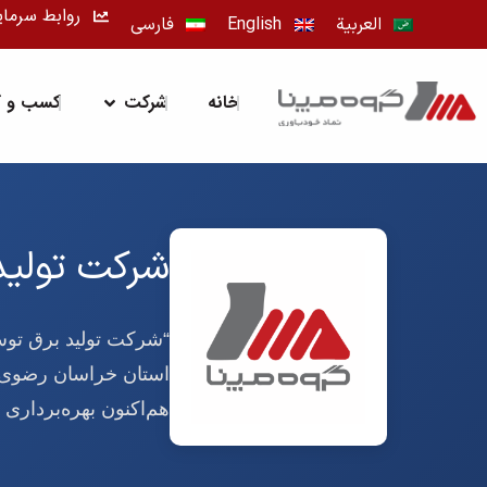
رش
روابط سرمای
العربية
English
فارسی
ه
حتوا
باز کردن شرک
خانه
شرکت
کسب و کا
شرکت تولید
هم‌اکنون بهره‌برداری ا