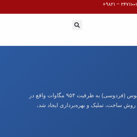
“شرکت تولید برق توس مپنا” با هدف احداث، توسعه و بهره‌برداری از نیروگاه گازی توس (فردوسی) به ظرفیت ۹۵۴ مگاوات واقع در
کت که دی ماه ۱۳۹۲ با سرمایه‌گذاری به روش ساخت، تملیک و بهره‌برداری ایجاد شد،