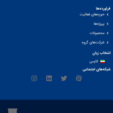
فرآورده‌ها
حوزه‌های فعالیت
پروژه‌ها
محصولات
شرکت‌های گروه
انتخاب زبان
فارسی
شبکه‌های اجتماعی
I
L
T
M
n
i
w
-
s
n
i
i
t
k
t
c
a
e
t
o
g
d
e
n
r
i
r
-