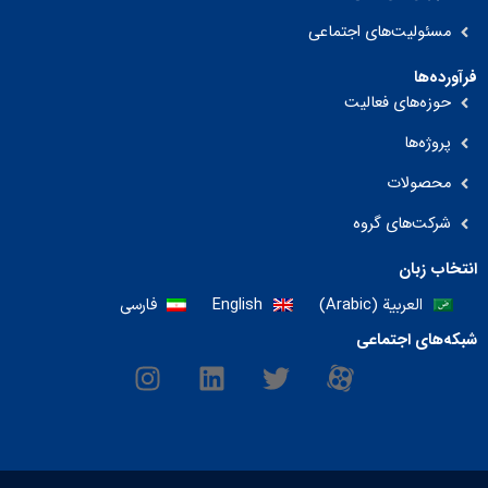
مسئولیت‌های اجتماعی
فرآورده‌ها
حوزه‌های فعالیت
پروژه‌ها
محصولات
شرکت‌های گروه
انتخاب زبان
العربية
(
Arabic
)
English
فارسی
شبکه‌های اجتماعی
I
L
T
M
n
i
w
-
s
n
i
i
t
k
t
c
a
e
t
o