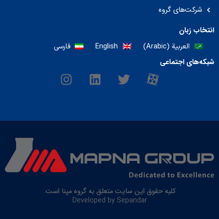
شرکت‌های گروه
انتخاب زبان
العربية
(
Arabic
)
English
فارسی
شبکه‌های اجتماعی
I
L
T
M
n
i
w
-
s
n
i
i
t
k
t
c
a
e
t
o
g
d
e
n
r
i
r
-
a
n
a
m
p
a
r
کلیه حقوق این سایت متعلق به گروه مپنا است.
Developed by Sepandar
a